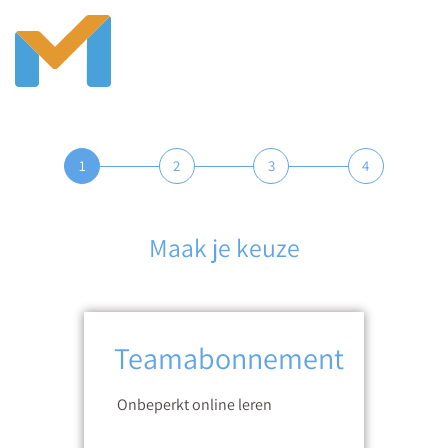
1
2
3
4
Maak je keuze
Teamabonnement
Onbeperkt online leren