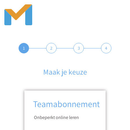
1
2
3
4
Maak je keuze
Teamabonnement
Onbeperkt online leren