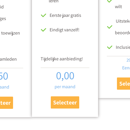
leren
wilt
id
Eerste jaar gratis
ges
Uitste
Eindigt vanzelf!
beoord
 toewijzen
Inclusie
Tijdelijke aanbieding!
eamleden
2
Een
0,00
50
Sele
per maand
aand
Selecteer
cteer