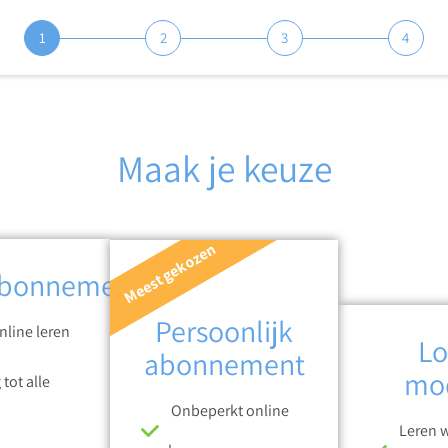
1
2
3
4
Maak je keuze
Meest gekozen
bonnement
Persoonlijk
line leren
Lo
abonnement
mo
tot alle
Onbeperkt online
Leren w