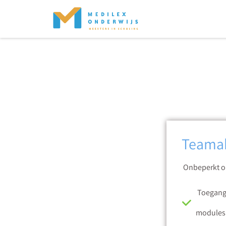
Teama
Onbeperkt on
Toegang 
modules