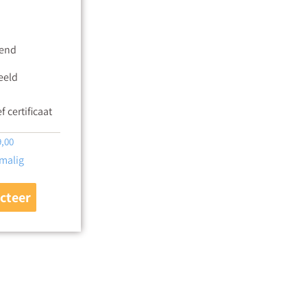
kend
eeld
f certificaat
9,00
malig
cteer