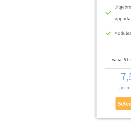
Uitgebre
rapporta
Modules
vanaf 5 t
7,
per m
Sele