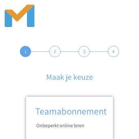
1
2
3
4
Maak je keuze
Teamabonnement
Onbeperkt online leren