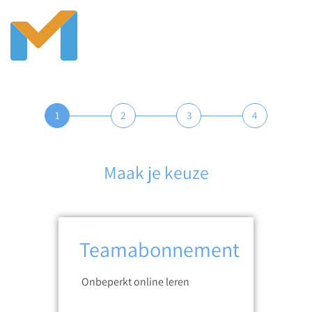
1
2
3
4
Maak je keuze
Teamabonnement
Onbeperkt online leren