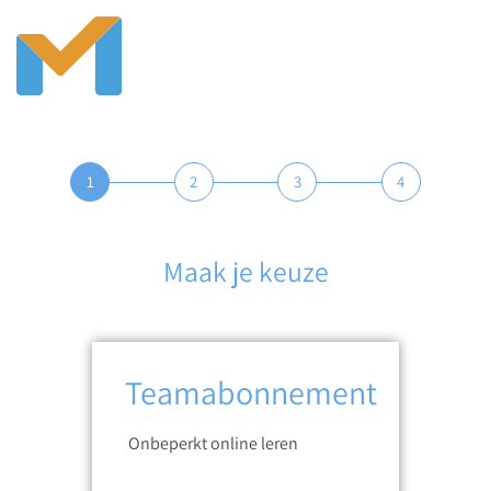
1
2
3
4
Maak je keuze
Teamabonnement
Onbeperkt online leren