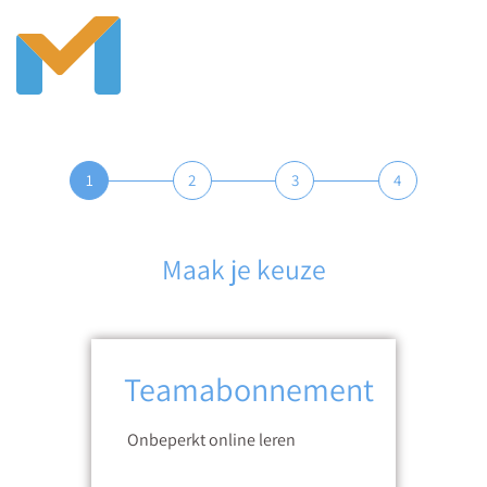
1
2
3
4
Maak je keuze
Teamabonnement
Onbeperkt online leren