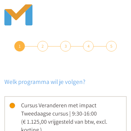
1
2
3
4
5
Welk programma wil je volgen?
Cursus Veranderen met impact
Tweedaagse cursus | 9:30-16:00
(€ 1.125,00
vrijgesteld van btw
,
excl.
korting
)