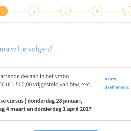
1
2
3
4
5
a wil je volgen?
tartende decaan in het vmbo
Aantal
.00 (€ 1.500,00
vrijgesteld van btw
,
excl.
deelnemers:
se cursus | donderdag 28 januari,
g 4 maart en donderdag 1 april 2027