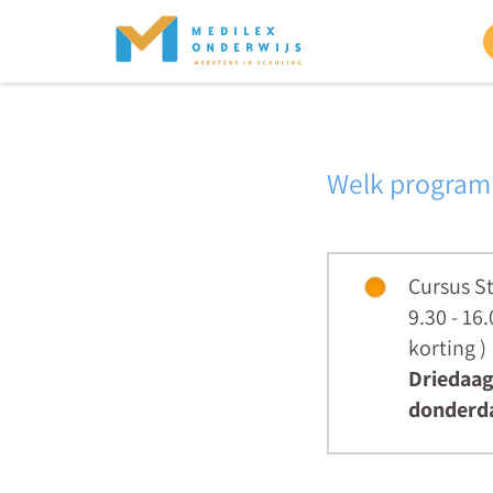
Welk programm
Cursus S
9.30 - 16
korting
)
Driedaag
donderda