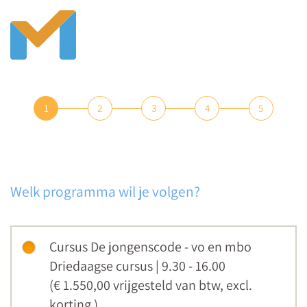
1
2
3
4
5
Welk programma wil je volgen?
Cursus De jongenscode - vo en mbo
Driedaagse cursus | 9.30 - 16.00
(€ 1.550,00
vrijgesteld van btw
,
excl.
korting
)