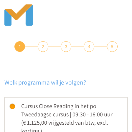
1
2
3
4
5
Welk programma wil je volgen?
Cursus Close Reading in het po
Tweedaagse cursus | 09:30 - 16:00 uur
(€ 1.125,00
vrijgesteld van btw
,
excl.
korting
)