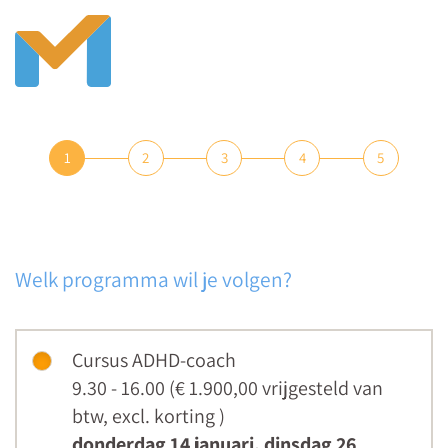
1
2
3
4
5
Welk programma wil je volgen?
Cursus ADHD-coach
9.30 - 16.00 (€ 1.900,00
vrijgesteld van
btw
,
excl. korting
)
donderdag 14 januari, dinsdag 26