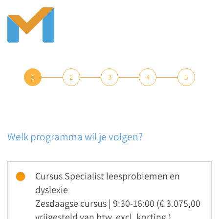
1
2
3
4
5
Welk programma wil je volgen?
Cursus Specialist leesproblemen en
dyslexie
Zesdaagse cursus | 9:30-16:00 (€ 3.075,00
vrijgesteld van btw
,
excl. korting
)