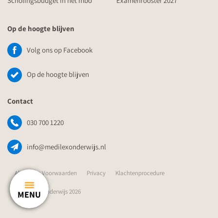
Scholingsbudget in het mbo
Examenrooster 2027
Op de hoogte blijven
Volg ons op Facebook
Op de hoogte blijven
Contact
030 700 1220
info@medilexonderwijs.nl
Algemene Voorwaarden
Privacy
Klachtenprocedure
© Medilex Onderwijs 2026
MENU