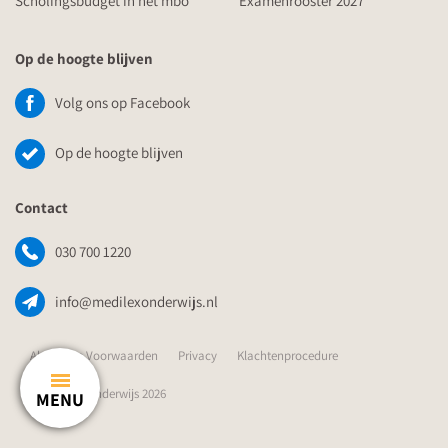
Scholingsbudget in het mbo
Examenrooster 2027
Op de hoogte blijven
Volg ons op Facebook
Op de hoogte blijven
Contact
030 700 1220
info@medilexonderwijs.nl
Algemene Voorwaarden
Privacy
Klachtenprocedure
© Medilex Onderwijs 2026
MENU