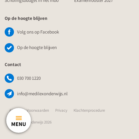
Scholingsbudget in het mbo
Examenrooster 2027
Op de hoogte blijven
Volg ons op Facebook
Op de hoogte blijven
Contact
030 700 1220
info@medilexonderwijs.nl
Algemene Voorwaarden
Privacy
Klachtenprocedure
© Medilex Onderwijs 2026
MENU