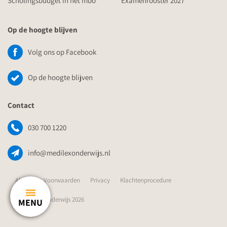
Scholingsbudget in het mbo
Examenrooster 2027
Op de hoogte blijven
Volg ons op Facebook
Op de hoogte blijven
Contact
030 700 1220
info@medilexonderwijs.nl
Algemene Voorwaarden
Privacy
Klachtenprocedure
© Medilex Onderwijs 2026
MENU